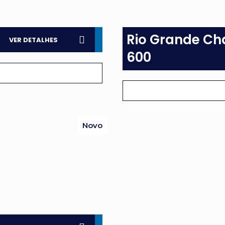
Rio Grande Ch
VER DETALHES
600
Novo