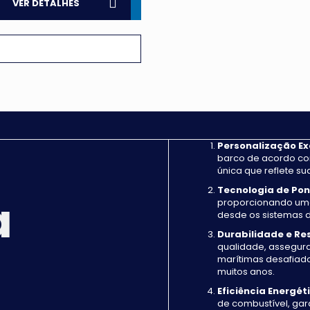
VER DETALHES
Personalização Ex
barco de acordo co
única que reflete s
Tecnologia de Pon
a
proporcionando uma
desde os sistemas 
Durabilidade e Res
qualidade, assegur
marítimas desafiado
muitos anos.
Eficiência Energét
de combustível, gar