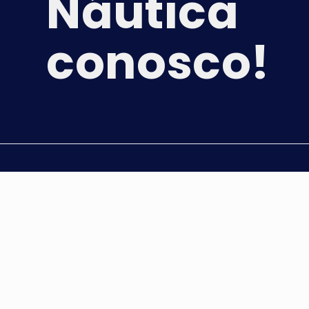
Náutica
conosco!