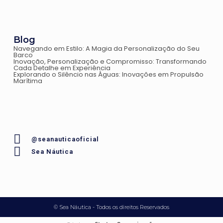
Blog
Navegando em Estilo: A Magia da Personalização do Seu
Barco
Inovação, Personalização e Compromisso: Transformando
Cada Detalhe em Experiência
Explorando o Silêncio nas Águas: Inovações em Propulsão
Marítima
@seanauticaoficial
Sea Náutica
© Sea Náutica - Todos os direitos Reservados